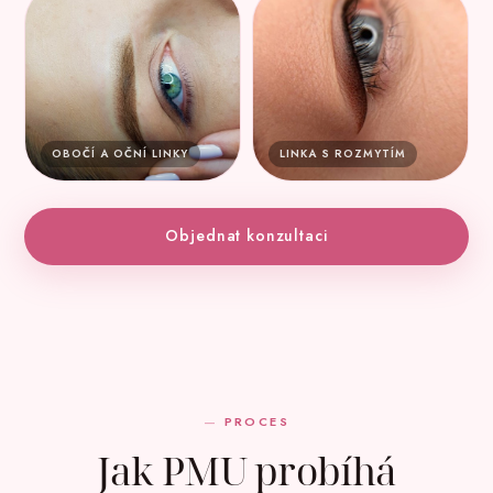
OBOČÍ A OČNÍ LINKY
LINKA S ROZMYTÍM
Objednat konzultaci
PROCES
Jak PMU probíhá