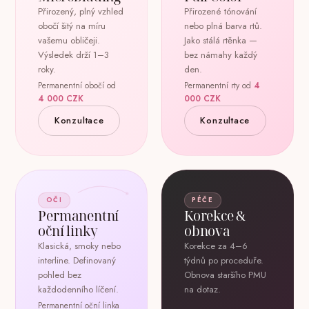
Přirozený, plný vzhled
Přirozené tónování
obočí šitý na míru
nebo plná barva rtů.
vašemu obličeji.
Jako stálá rtěnka —
Výsledek drží 1–3
bez námahy každý
roky.
den.
Permanentní obočí od
Permanentní rty od
4
4 000 CZK
000 CZK
Konzultace
Konzultace
OČI
PÉČE
Permanentní
Korekce &
oční linky
obnova
Klasická, smoky nebo
Korekce za 4–6
interline. Definovaný
týdnů po proceduře.
pohled bez
Obnova staršího PMU
každodenního líčení.
na dotaz.
Permanentní oční linka