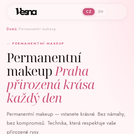
CZ
EN
Domů
/
Permanentní makeup
PERMANENTNÍ MAKEUP
Permanentní
makeup
Praha
přirozená krása
každý den
Permanentní makeup — vstanete krásné. Bez námahy,
bez kompromisů. Technika, která respektuje vaše
přirozené rysy.