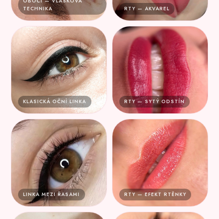
OBOČÍ — VLÁSKOVÁ
TECHNIKA
RTY — AKVAREL
KLASICKÁ OČNÍ LINKA
RTY — SYTÝ ODSTÍN
LINKA MEZI ŘASAMI
RTY — EFEKT RTĚNKY