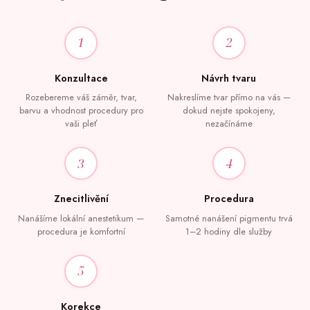
1
2
Konzultace
Návrh tvaru
Rozebereme váš záměr, tvar,
Nakreslíme tvar přímo na vás —
barvu a vhodnost procedury pro
dokud nejste spokojeny,
vaši pleť
nezačínáme
3
4
Znecitlivění
Procedura
Nanášíme lokální anestetikum —
Samotné nanášení pigmentu trvá
procedura je komfortní
1–2 hodiny dle služby
5
Korekce