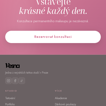
Vstávejte
krásné každý den.
Konzultace permanentního makeupu je nezávazná.
Rezervovat konzultaci
Jedna z největších tattoo studií v Praze
STUDIO
VÍCE
Tetování
Akademie
Portfolio
Dárkové poukazy