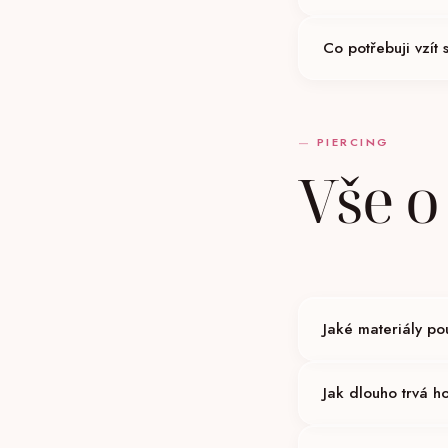
Tetování provádíme p
Co potřebuji vzít
Je nutné mít u sebe o
procedurou je také n
PIERCING
Vše o
Jaké materiály po
Výhradně implantační
Jak dlouho trvá h
jiné materiály.
Záleží na místě: ušn