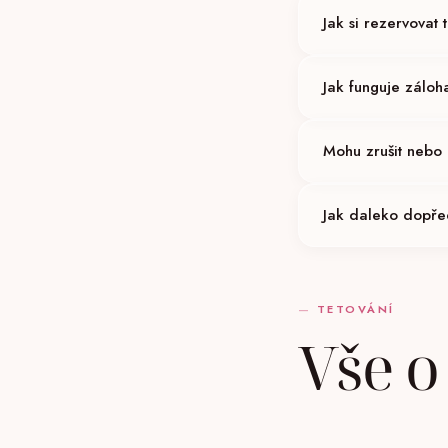
Jak si rezervovat 
Přes online formulář
Jak funguje záloh
každý den.
Po potvrzení termínu 
Mohu zrušit nebo 
hodin předem).
Termín lze přesunout
Jak daleko dopře
24 hodin předem zna
Doporučujeme rezerv
TETOVÁNÍ
Vše o