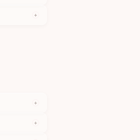
.
+
vu. Před samotnou
+
e možná výměna za
+
řesné instrukce