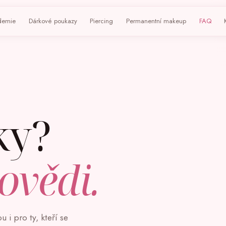
demie
Dárkové poukazy
Piercing
Permanentní makeup
FAQ
ky?
vědi.
 i pro ty, kteří se