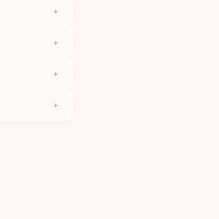
+
dpovídáme do 24 hodin
+
včasném zrušení (24+
+
ín. Zrušení méně než
+
né termíny i dříve.