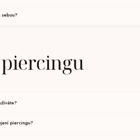
ouze osobám starším 18 let nebo se souhlasem zákonného zástupce od 16 let
 s sebou?
sobní doklady k prokázání věku, jinak si vyhrazujeme právo zrušit vaši návště
utné podepsat prohlášení o svém zdravotním stavu.
 piercingu
užíváte?
 titanium ASTM F136 a 14k/18k zlato pro inicializační šperky. Po zahojení j
ojení piercingu?
í lobe 6–8 týdnů, helix 6–12 měsíců, septum 6–8 týdnů, pupík 6–12 měsíců. P