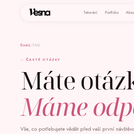
Tetování
Portfolio
Aka
Domů
/
FAQ
ČASTÉ OTÁZKY
Máte otáz
Máme odpo
Vše, co potřebujete vědět před vaší první návštěvou