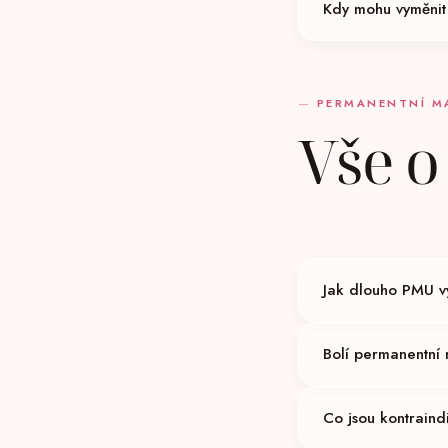
Kdy mohu vyměnit
dostanete po procedu
Teprve po úplném zah
PERMANENTNÍ M
Vše 
Jak dlouho PMU v
Záleží na technice, p
Bolí permanentní
po 1–2 letech.
Před procedurou nanáš
Co jsou kontrain