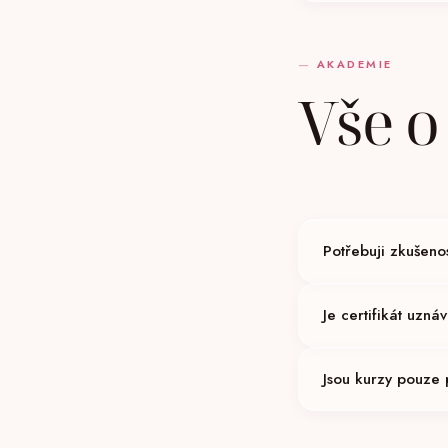
Těhotenství, kojení, 
váš zdravotní stav p
AKADEMIE
Vše o
Potřebuji zkušeno
Na kurz Starter nepot
Je certifikát uzná
Certifikát Vesna Tatt
Jsou kurzy pouze 
neexistuje. Certifikát
Kurzy jsou primárně p