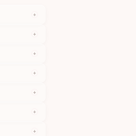
+
5 hodiny, větší práce
+
 aby na kůži vypadal
+
éně bolí vnější část
+
m přístup k
+
 poukážeme na
+
ineste fotku a
+