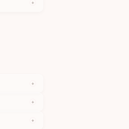
+
kovat komplikace.
+
 Doporučujeme obnovu
+
nebo tlak — ne bolest.
+