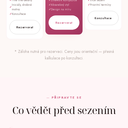
Fine line detaily
Linework kompozice
Více sezení
Iniciály, drobné
Akvarelový styl
Prioritní termíny
motivy
Design na míru
Konzultace
Konzultace
Rezervovat
Rezervovat
* Záloha nutná pro rezervaci. Ceny jsou orientační — přesná
kalkulace po konzultaci.
PŘIPRAVTE SE
Co vědět před sezením