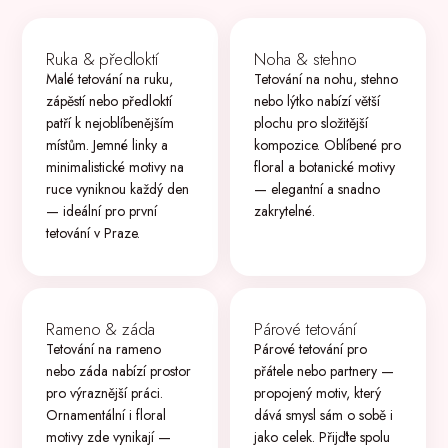
Ruka & předloktí
Noha & stehno
Malé tetování na ruku,
Tetování na nohu, stehno
zápěstí nebo předloktí
nebo lýtko nabízí větší
patří k nejoblíbenějším
plochu pro složitější
místům. Jemné linky a
kompozice. Oblíbené pro
minimalistické motivy na
floral a botanické motivy
ruce vyniknou každý den
— elegantní a snadno
— ideální pro první
zakrytelné.
tetování v Praze.
Rameno & záda
Párové tetování
Tetování na rameno
Párové tetování pro
nebo záda nabízí prostor
přátele nebo partnery —
pro výraznější práci.
propojený motiv, který
Ornamentální i floral
dává smysl sám o sobě i
motivy zde vynikají —
jako celek. Přijďte spolu