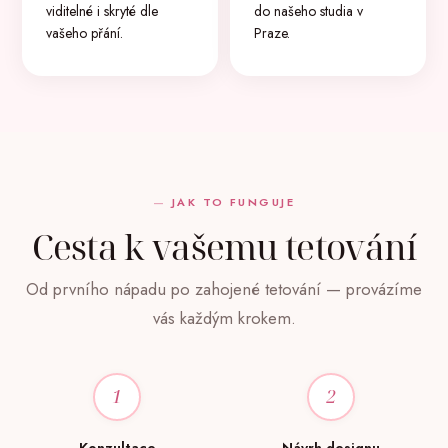
viditelné i skryté dle
do našeho studia v
vašeho přání.
Praze.
JAK TO FUNGUJE
Cesta k vašemu tetování
Od prvního nápadu po zahojené tetování — provázíme
vás každým krokem.
1
2
Konzultace
Návrh designu