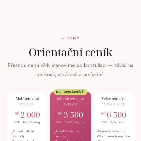
CENY
Orientační ceník
Přesnou cenu vždy stanovíme po konzultaci — závisí na
velikosti, složitosti a umístění.
NEJPOPULÁRNĚJŠÍ
Malé tetování
Střední tetování
Velké tetování
DO 5 CM
5–15 CM
15 CM A VÍCE
2 000
3 500
6 500
od
od
od
CZK · 1–1,5 hodiny
CZK · 1,5–2,5 hodiny
CZK · 2,5+ hodin
Minimalistické
Floral & botanical
Sleeve & bodysuits
symboly
motivy
Komplexní kompozice