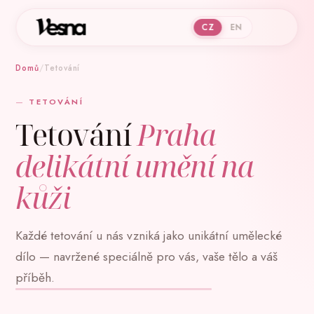
CZ
EN
Domů
/
Tetování
TETOVÁNÍ
Tetování
Praha
delikátní umění na
kůži
Každé tetování u nás vzniká jako unikátní umělecké
dílo — navržené speciálně pro vás, vaše tělo a váš
příběh.