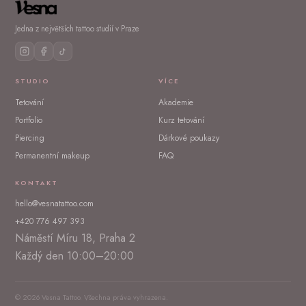
Jedna z největších tattoo studií v Praze
STUDIO
VÍCE
Tetování
Akademie
Portfolio
Kurz tetování
Piercing
Dárkové poukazy
Permanentní makeup
FAQ
KONTAKT
hello@vesnatattoo.com
+420 776 497 393
Náměstí Míru 18, Praha 2
Každý den 10:00–20:00
© 2026 Vesna Tattoo. Všechna práva vyhrazena.