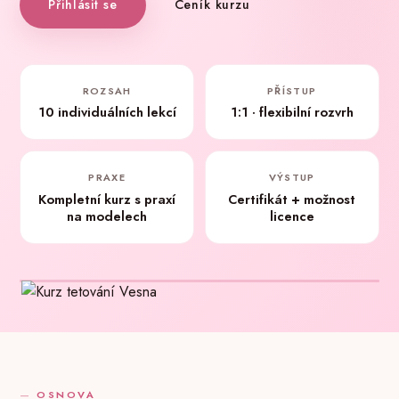
Přihlásit se
Ceník kurzu
ROZSAH
PŘÍSTUP
10 individuálních lekcí
1:1 · flexibilní rozvrh
PRAXE
VÝSTUP
Kompletní kurz s praxí
Certifikát + možnost
na modelech
licence
OSNOVA