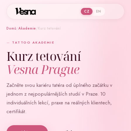
CZ
EN
Domů
/
Akademie
/
Kurz tetování
TATTOO AKADEMIE
Kurz tetování
Vesna Prague
Začněte svou kariéru tatéra od úplného začátku v
jednom z nejpopulárnějších studií v Praze. 10
individuálních lekcí, praxe na reálných klientech,
certifikát.